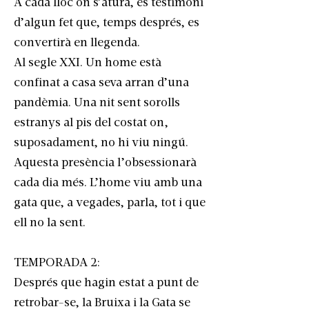
A cada lloc on s’atura, és testimoni
d’algun fet que, temps després, es
convertirà en llegenda.
Al segle XXI. Un home està
confinat a casa seva arran d’una
pandèmia. Una nit sent sorolls
estranys al pis del costat on,
suposadament, no hi viu ningú.
Aquesta presència l’obsessionarà
cada dia més. L’home viu amb una
gata que, a vegades, parla, tot i que
ell no la sent.
TEMPORADA 2:
Després que hagin estat a punt de
retrobar-se, la Bruixa i la Gata se