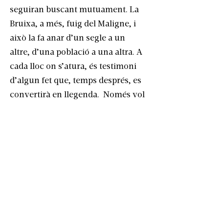
seguiran buscant mutuament. La
Bruixa, a més, fuig del Maligne, i
això la fa anar d’un segle a un
altre, d’una població a una altra. A
cada lloc on s’atura, és testimoni
d’algun fet que, temps després, es
convertirà en llegenda. Només vol
tornar a està amb la Gata però
sembla que el Maligne no vulgui
que estiguin juntes. Però, què vol
d’ella, el Maligne?
Mentrestant, a la Barcelona del
segle XXI, l’Home, que continua
confinat a causa d’una pandèmia,
pateix tot un seguit de fets