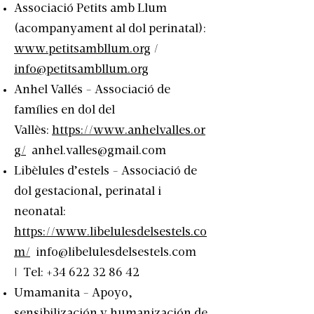
Associació Petits amb Llum
(acompanyament al dol perinatal):
www.petitsambllum.org
/
info@petitsambllum.org
Anhel Vallés - Associació de
famílies en dol del
Vallès:
https://www.anhelvalles.or
g/
anhel.valles@gmail.com
Libèlules d’estels - Associació de
dol gestacional, perinatal i
neonatal:
https://www.libelulesdelsestels.co
m/
info@libelulesdelsestels.com
| Tel:
+34 622 32 86 42
Umamanita - Apoyo,
sensibilización y humanización de