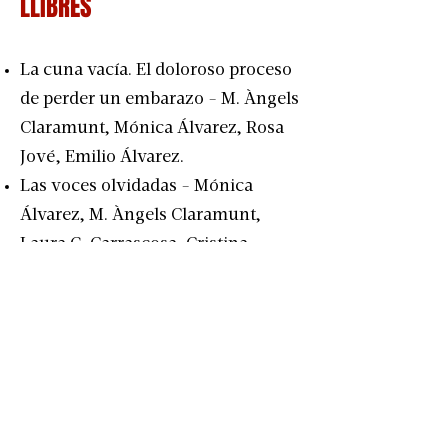
LLIBRES
La cuna vacía. El doloroso proceso
de perder un embarazo - M. Àngels
Claramunt, Mónica Álvarez, Rosa
Jové, Emilio Álvarez.
Las voces olvidadas - Mónica
Álvarez, M. Àngels Claramunt,
Laura G. Carrascosa, Cristina
Silvente.
Morir cuando la vida empieza:
conocer y despedir a un hijo al
mismo tiempo - Silvia López
García, María Teresa Pi-Sunyer
Peyrí.
¿Y ahora qué? - Míriam Aguilar